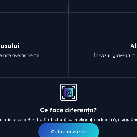
usului
Al
 emite avertismente
În cazuri grave (furt,
Ce face diferența?
(dispecerii Beretta Protection) cu inteligența artificială, asigurând 
Cotacteaza-ne