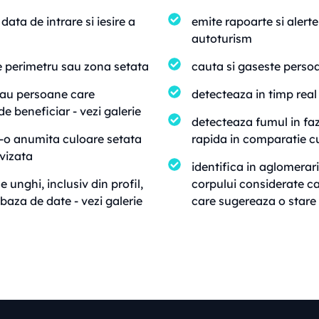
data de intrare si iesire a
emite rapoarte si alerte
autoturism
 de perimetru sau zona setata
cauta si gaseste persoa
sau persoane care
detecteaza in timp real
 de beneficiar -
vezi galerie
detecteaza fumul in faz
-o anumita culoare setata
rapida in comparatie cu
vizata
identifica in aglomerari
unghi, inclusiv din profil,
corpului considerate ca 
 baza de date -
vezi galerie
care sugereaza o stare d
Contacteaza-ne