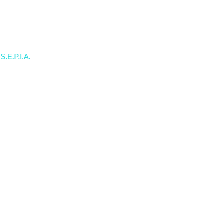
S.E.P.I.A.
PROGRAMELE SCUT
SERVICII
DESPRE N